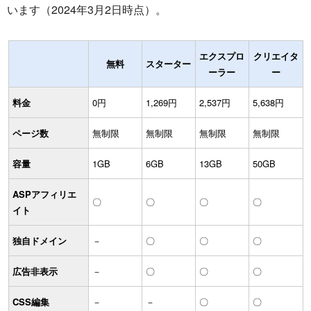
います（2024年3月2日時点）。
エクスプロ
クリエイタ
無料
スターター
ーラー
ー
料金
0円
1,269円
2,537円
5,638円
ページ数
無制限
無制限
無制限
無制限
容量
1GB
6GB
13GB
50GB
ASPアフィリエ
〇
〇
〇
〇
イト
独自ドメイン
－
〇
〇
〇
広告非表示
－
〇
〇
〇
CSS編集
－
－
〇
〇