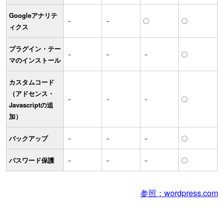
Googleアナリテ
－
－
〇
〇
ィクス
プラグイン・テー
－
－
－
〇
マのインストール
カスタムコード
（アドセンス・
－
－
－
〇
Javascriptの追
加）
バックアップ
－
－
－
〇
パスワード保護
－
－
－
〇
参照：wordpress.com