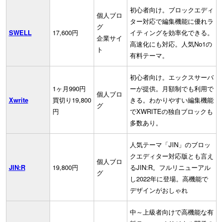
初心者向け。ブロックエディ
個人ブロ
ター対応で編集機能に優れラ
グ
SWELL
17,600円
イティングを効率化できる。
企業サイ
高速化にも対応。人気No1の
ト
有料テーマ。
初心者向け。エックスサーバ
1ヶ月990円
ーが提供。月額制でも利用で
個人ブロ
Xwrite
買切り19,800
きる。わかりやすい編集機能
グ
円
でXWRITEの独自ブロックも
多数あり。
人気テーマ「JIN」のブロッ
クエディター対応版とも言え
個人ブロ
JIN:R
19,800円
るJIN:R。フルリニューアル
グ
し2022年に登場。高機能で
デザインがおしゃれ
中～上級者向けで高機能な有