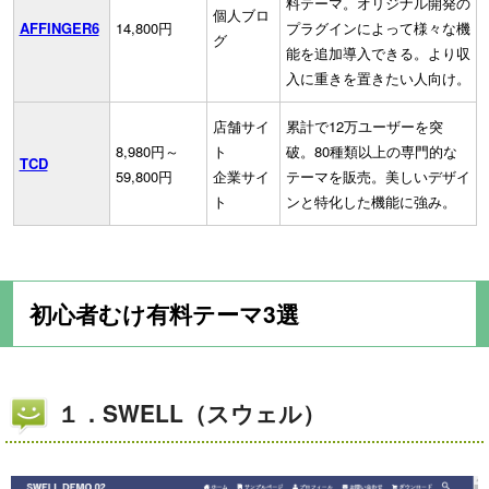
料テーマ。オリジナル開発の
個人ブロ
AFFINGER6
14,800円
プラグインによって様々な機
グ
能を追加導入できる。より収
入に重きを置きたい人向け。
店舗サイ
累計で12万ユーザーを突
8,980円～
ト
破。80種類以上の専門的な
TCD
59,800円
企業サイ
テーマを販売。美しいデザイ
ト
ンと特化した機能に強み。
初心者むけ有料テーマ3選
１．SWELL（スウェル）