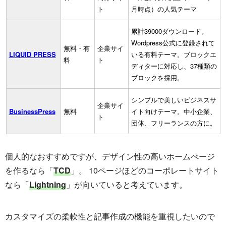
ト
月時点）の人気テーマ
累計39000ダウンロード。
Wordpress公式に登録されて
無料・有
企業サイ
LIQUID PRESS
いる有料テーマ。ブロックエ
料
ト
ディターに対応し、37種類の
ブロックを採用。
シンプルで美しいビジネスサ
企業サイ
BusinessPress
無料
イト向けテーマ。中小企業、
ト
団体、フリーランスの方に。
個人的なおすすめですが、デザイン性の高いホームぺージ
を作るなら「
TCD
」。 10ページほどのコーポレートサイト
なら「
Lightning
」が向いていると考えています。
カスタマイズの柔軟性と記事作成の機能を重視したいので