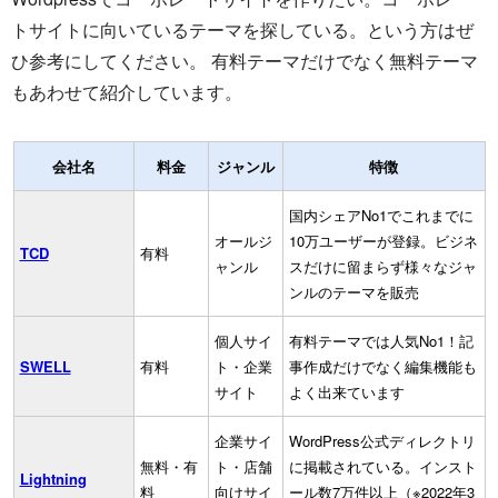
トサイトに向いているテーマを探している。という方はぜ
ひ参考にしてください。 有料テーマだけでなく無料テーマ
もあわせて紹介しています。
会社名
料金
ジャンル
特徴
国内シェアNo1でこれまでに
オールジ
10万ユーザーが登録。ビジネ
TCD
有料
ャンル
スだけに留まらず様々なジャ
ンルのテーマを販売
個人サイ
有料テーマでは人気No1！記
SWELL
有料
ト・企業
事作成だけでなく編集機能も
サイト
よく出来ています
企業サイ
WordPress公式ディレクトリ
無料・有
ト・店舗
に掲載されている。インスト
Lightning
料
向けサイ
ール数7万件以上（※2022年3