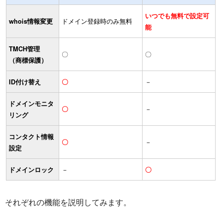
いつでも無料で設定可
whois情報変更
ドメイン登録時のみ無料
能
TMCH管理
〇
〇
（商標保護）
ID付け替え
〇
－
ドメインモニタ
〇
－
リング
コンタクト情報
〇
－
設定
ドメインロック
－
〇
それぞれの機能を説明してみます。