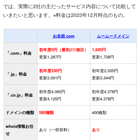
では、実際に2社の主だったサービス内容について比較して
いきたいと思います。※料金は2023年12月時点のもの。
お名前.com
ムームードメイン
初年度0円（最初の1個目）
1,645円
「.com」料金
更新1,287円
更新1,728円
初年度330円
初年度2,035円
「.jp」料金
更新3,091円
更新3,344円
初年度4,060円
初年度4,378円
「.co.jp」料金
更新4,125円
更新4,378円
ドメインの種類
580種類
400種類
whois情報お任
あり（一部有料）
あり
せ