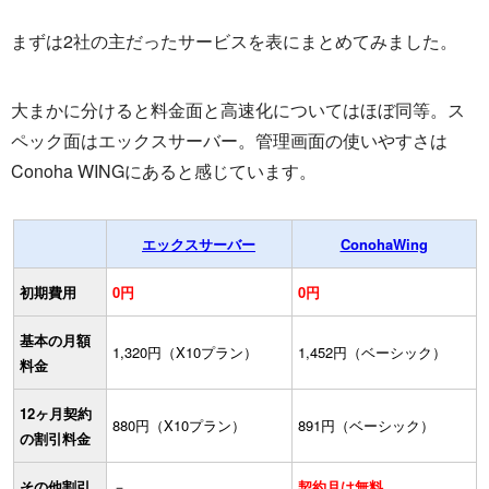
まずは2社の主だったサービスを表にまとめてみました。
大まかに分けると料金面と高速化についてはほぼ同等。ス
ペック面はエックスサーバー。管理画面の使いやすさは
Conoha WINGにあると感じています。
エックスサーバー
ConohaWing
初期費用
0円
0円
基本の月額
1,320円（X10プラン）
1,452円（ベーシック）
料金
12ヶ月契約
880円（X10プラン）
891円（ベーシック）
の割引料金
その他割引
－
契約月は無料