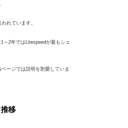
。
と言われています。
2年ではLitespeedが最もシェ
すが、当ページでは説明を割愛していま
ア推移